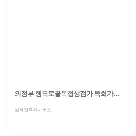
의정부 행복로골목형상점가 특화가로 조성사업 설계공모
상하건축사사무소