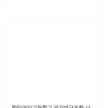
한일여자고등학교 공간재구조화 사업 건축 설계용역 제안공모